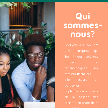
Qui
sommes-
nous?
SATISWORLD SA est
une entreprise qui
fournit des solutions
conseils et
technologiques aux
métiers financiers.
Elle assure en
particulier
l’optimisation continue
de la gestion des
plaintes au profit de la